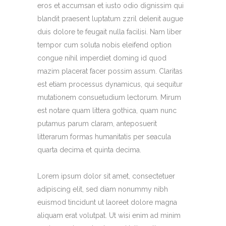
eros et accumsan et iusto odio dignissim qui
blandit praesent luptatum zzril delenit augue
duis dolore te feugait nulla facilisi. Nam liber
tempor cum soluta nobis eleifend option
congue nihil imperdiet doming id quod
mazim placerat facer possim assum. Claritas
est etiam processus dynamicus, qui sequitur
mutationem consuetudium lectorum. Mirum
est notare quam littera gothica, quam nunc
putamus parum claram, anteposuerit
litterarum formas humanitatis per seacula
quarta decima et quinta decima.
Lorem ipsum dolor sit amet, consectetuer
adipiscing elit, sed diam nonummy nibh
euismod tincidunt ut laoreet dolore magna
aliquam erat volutpat. Ut wisi enim ad minim