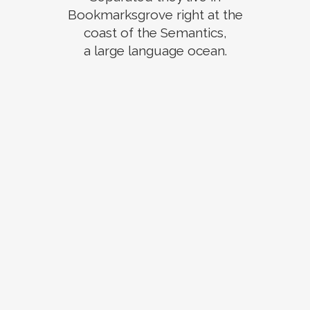
Bookmarksgrove right at the
coast of the Semantics,
a large language ocean.
ZOOM
VIEW
ZOOM
VIEW
ZOOM
VIEW