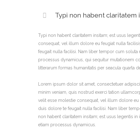
Typi non habent claritatem i
Typi non habent claritatem insitam; est usus legenti
consequat, vel illum dolore eu feugiat nulla facili
feugait nulla facilisi. Nam liber tempor cum solut
processus dynamicus, qui sequitur mutationem co
litterarum formas humanitatis per seacula quarta d
Lorem ipsum dolor sit amet, consectetuer adipisci
minim veniam, quis nostrud exerci tation ullamcorp
velit esse molestie consequat, vel illum dolore eu 
Address
: 22 Rue Xavier Brasseur,
duis dolore te feugait nulla facilisi. Nam liber 
4040 Esch-sur-Alzette
non habent claritatem insitam; est usus legentis in i
Phone
:
53 12 85
etiam processus dynamicus.