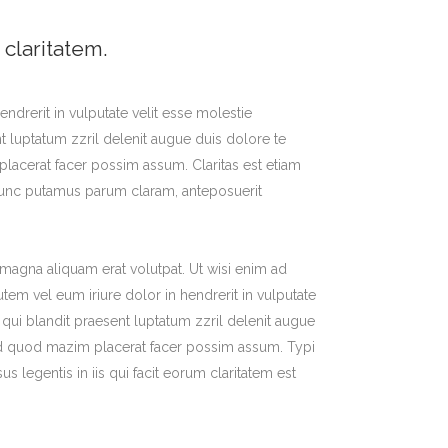
 claritatem.
endrerit in vulputate velit esse molestie
nt luptatum zzril delenit augue duis dolore te
placerat facer possim assum. Claritas est etiam
nunc putamus parum claram, anteposuerit
magna aliquam erat volutpat. Ut wisi enim ad
em vel eum iriure dolor in hendrerit in vulputate
m qui blandit praesent luptatum zzril delenit augue
book
stagram
g id quod mazim placerat facer possim assum. Typi
us legentis in iis qui facit eorum claritatem est