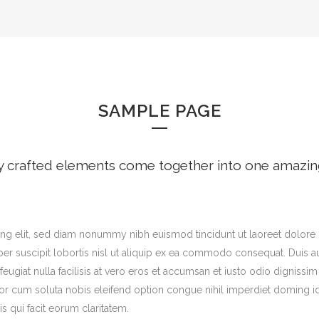
SAMPLE PAGE
y crafted elements come together into one amazin
ng elit, sed diam nonummy nibh euismod tincidunt ut laoreet dolore 
er suscipit lobortis nisl ut aliquip ex ea commodo consequat. Duis aut
feugiat nulla facilisis at vero eros et accumsan et iusto odio dignissi
tempor cum soluta nobis eleifend option congue nihil imperdiet domin
is qui facit eorum claritatem.