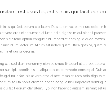
nsitam; est usus legentis in iis qui facit eorum
s in iis qui facit eorum claritatem. Duis autem vel eum iriure dolor in h
sis at vero eros et accumsan et iusto odio dignissim qui blandit praese
a nobis eleifend option congue nihil imperdiet doming id quod mazim 
nsuetudium lectorum. Mirum est notare quam littera gothica, quam 
ecima et quinta decima.
ng elit, sed diam nonummy nibh euismod tincidunt ut laoreet dolore 
er suscipit lobortis nisl ut aliquip ex ea commodo consequat. Duis aut
feugiat nulla facilisis at vero eros et accumsan et iusto odio dignissi
Face
In
tempor cum soluta nobis eleifend option congue nihil imperdiet domin
is qui facit eorum claritatem. Typi non habent claritatem insitam; est us