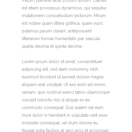
mazim placerat facer possim assum. Claritas
est etiam processus dynamicus, qui sequitur
mutationem consuetudium lectorum. Mirum
est notare quam littera gothica, quam nunc
putamus parum claram, anteposuerit
litterarum formas humanitatis per seacula
quarta decima et quinta decima.
Lorem ipsum dolor sit amet, consectetuer
adipiscing elit, sed diam nonummy nibh
euismod tincidunt ut laoreet dolore magna
aliquam erat volutpat. Ut wisi enim ad minim
veniam, quis nostrud exerci tation ullamcorper
suscipit lobortis nisl ut aliquip ex ea
commodo consequat. Duis autem vel eum
iriure dolor in hendrerit in vulputate velit esse
molestie consequat, vel illum dolore eu
feugiat nulla facilisis at vero eros et accumsan