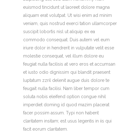
euismod tincidunt ut laoreet dolore magna
aliquam erat volutpat. Ut wisi enim ad minim
veniam, quis nostrud exerci tation ullamcorper
suscipit lobortis nisl ut aliquip ex ea
commodo consequat. Duis autem vel eum
iriure dolor in hendrerit in vulputate velit esse
molestie consequat, vel illum dolore eu
feugiat nulla facilisis at vero eros et accumsan
et iusto odio dignissim qui blandit praesent
luptatum zzril delenit augue duis dolore te
feugait nulla facilisi. Nam liber tempor cum
soluta nobis eleifend option congue nihil
imperdiet doming id quod mazim placerat
facer possim assum. Typi non habent
claritatem insitam; est usus legentis in iis qui
facit eorum claritatem.